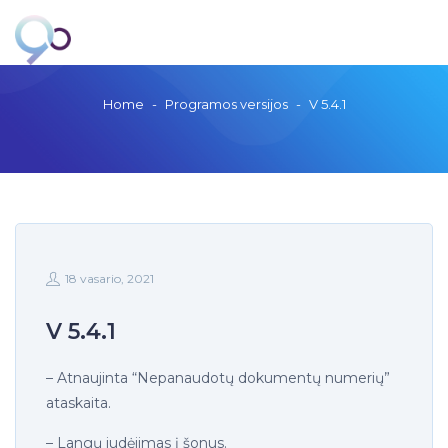
Home
-
Programos versijos
-
V 5.4.1
18 vasario, 2021
V 5.4.1
– Atnaujinta “Nepanaudotų dokumentų numerių”
ataskaita.
– Langų judėjimas į šonus.