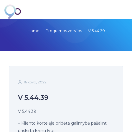
Home
-
Programos versijos
-
V 5.44.39
16 kovo, 2022
V 5.44.39
V 5.44.39
– Kliento kortelėje pridėta galimybė pašalinti
priskirtą kainų lygį;