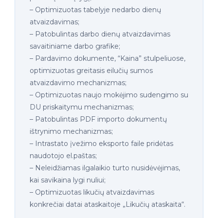
– Optimizuotas tabelyje nedarbo dienų
atvaizdavimas;
– Patobulintas darbo dienų atvaizdavimas
savaitiniame darbo grafike;
– Pardavimo dokumente, “Kaina” stulpeliuose,
optimizuotas greitasis eilučių sumos
atvaizdavimo mechanizmas;
– Optimizuotas naujo mokėjimo sudengimo su
DU priskaitymu mechanizmas;
– Patobulintas PDF importo dokumentų
ištrynimo mechanizmas;
– Intrastato įvežimo eksporto faile pridėtas
naudotojo el.paštas;
– Neleidžiamas ilgalaikio turto nusidėvėjimas,
kai savikaina lygi nuliui;
– Optimizuotas likučių atvaizdavimas
konkrečiai datai ataskaitoje „Likučių ataskaita“.