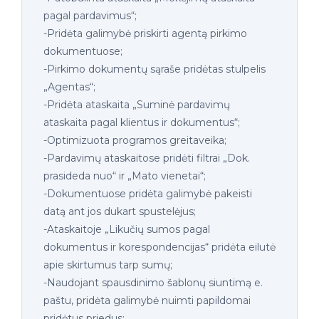
pagal pardavimus“;
-Pridėta galimybė priskirti agentą pirkimo
dokumentuose;
-Pirkimo dokumentų sąraše pridėtas stulpelis
„Agentas“;
-Pridėta ataskaita „Suminė pardavimų
ataskaita pagal klientus ir dokumentus“;
-Optimizuota programos greitaveika;
-Pardavimų ataskaitose pridėti filtrai „Dok.
prasideda nuo“ ir „Mato vienetai“;
-Dokumentuose pridėta galimybė pakeisti
datą ant jos dukart spustelėjus;
-Ataskaitoje „Likučių sumos pagal
dokumentus ir korespondencijas“ pridėta eilutė
apie skirtumus tarp sumų;
-Naudojant spausdinimo šablonų siuntimą e.
paštu, pridėta galimybė nuimti papildomai
pridėtus priedus;