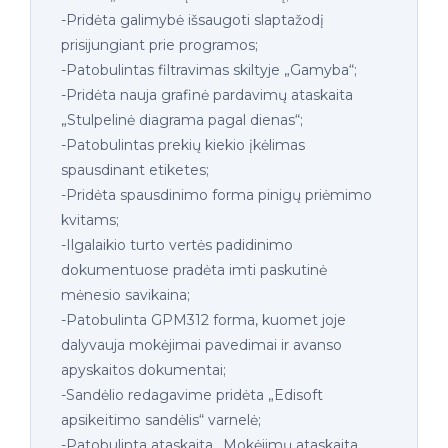
-Pridėta galimybė išsaugoti slaptažodį
prisijungiant prie programos;
-Patobulintas filtravimas skiltyje „Gamyba“;
-Pridėta nauja grafinė pardavimų ataskaita
„Stulpelinė diagrama pagal dienas“;
-Patobulintas prekių kiekio įkėlimas
spausdinant etiketes;
-Pridėta spausdinimo forma pinigų priėmimo
kvitams;
-Ilgalaikio turto vertės padidinimo
dokumentuose pradėta imti paskutinė
mėnesio savikaina;
-Patobulinta GPM312 forma, kuomet joje
dalyvauja mokėjimai pavedimai ir avanso
apyskaitos dokumentai;
-Sandėlio redagavime pridėta „Edisoft
apsikeitimo sandėlis“ varnelė;
-Patobulinta ataskaita „Mokėjimų ataskaita