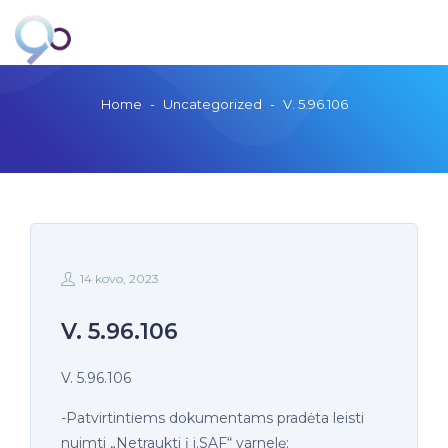
Home
-
Uncategorized
-
V. 5.96.106
14 kovo, 2023
V. 5.96.106
V. 5.96.106
-Patvirtintiems dokumentams pradėta leisti
nuimti „Netraukti į i.SAF“ varnelę;