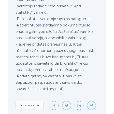
-Vartotojo redagavime pridėta „Slėpti
statistiką“ varnelė;
-Patobulintas vartotojo sąsajos patogumas;
-Patvirtintuose pardavimo dokumentuose
pridėta galimybė uždėti „Važtaraštis“ varnelę,
pasirinkti vežėją, automobilį ir vairuotoją;
-Tabelyje pridėtas pranešimas „Eilutės
užkrautos iš duomenų bazės“, jeigu pasirinktą
mėnesį tabelis buvo išsaugotas ir „Eilutės
užkrautos iš savaitinio darb. grafiko“, jeigu
pasirinktą mėnesį tabelis neišsaugotas;
-Pridėta galimybė vartotojui pasikeisti
slaptažodį, paspaudus ant savo vardo,
pavardės (kaip atsijungiant).
Uncategorized