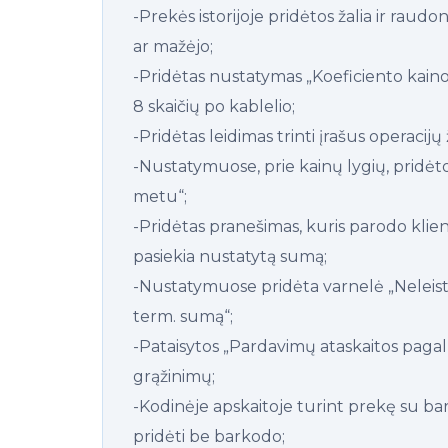
-Prekės istorijoje pridėtos žalia ir raudo
ar mažėjo;
-Pridėtas nustatymas „Koeficiento kainos
8 skaičių po kablelio;
-Pridėtas leidimas trinti įrašus operacijų
-Nustatymuose, prie kainų lygių, pridėto
metu“;
-Pridėtas pranešimas, kuris parodo k
pasiekia nustatytą sumą;
-Nustatymuose pridėta varnelė „Neleisti t
term. sumą“;
-Pataisytos „Pardavimų ataskaitos pagal
grąžinimų;
-Kodinėje apskaitoje turint prekę su ba
pridėti be barkodo;