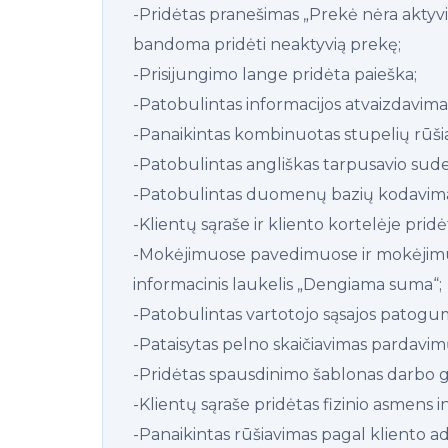
-Pridėtas pranešimas „Prekė nėra aktyvi
bandoma pridėti neaktyvią prekę;
-Prisijungimo lange pridėta paieška;
-Patobulintas informacijos atvaizdavi
-Panaikintas kombinuotas stupelių rūši
-Patobulintas angliškas tarpusavio sude
-Patobulintas duomenų bazių kodavima
-Klientų sąraše ir kliento kortelėje pri
-Mokėjimuose pavedimuose ir mokėjimu
informacinis laukelis „Dengiama suma“;
-Patobulintas vartotojo sąsajos patogu
-Pataisytas pelno skaičiavimas pardavimų
-Pridėtas spausdinimo šablonas darbo gr
-Klientų sąraše pridėtas fizinio asmens i
-Panaikintas rūšiavimas pagal kliento ad