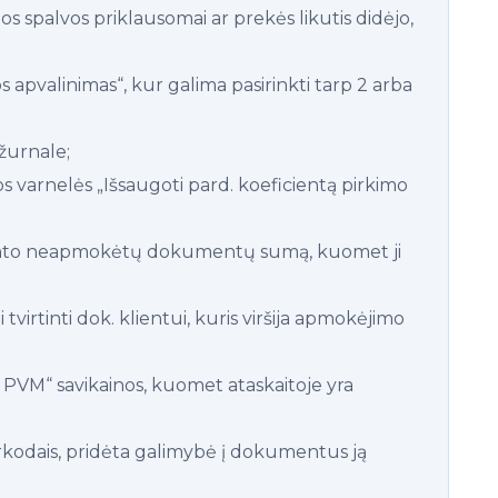
nos spalvos priklausomai ar prekės likutis didėjo,
 apvalinimas“, kur galima pasirinkti tarp 2 arba
 žurnale;
s varnelės „Išsaugoti pard. koeficientą pirkimo
liento neapmokėtų dokumentų sumą, kuomet ji
virtinti dok. klientui, kuris viršija apmokėjimo
 PVM“ savikainos, kuomet ataskaitoje yra
rkodais, pridėta galimybė į dokumentus ją