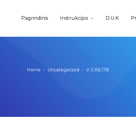
Pagrindinis
Instrukcijos
D.U.K
Pr
Home
-
Uncategorized
-
V. 5.156.178