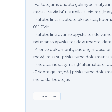
-Vartotojams pridėta galimybė matyti i
(tačiau reikia būti suteikus leidimą „Ma
-Patobulintas Debeto eksportas, kuome
0% PVM;
-Patobulinti avanso apyskaitos dokumen
nei avanso apyskaitos dokumento, data 
-Kliento dokumentų sudengimuose prid
mokėjimus su priskaitymo dokumentais
-Pridėtas nustatymas „Maksimalus eilučių
-Pridėta galimybė į priskaitymo dokum
moka darbuotojas.
Uncategorized