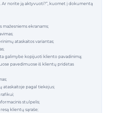
. Ar norite ją aktyvuoti?“, kuomet į dokumentą
mas mažesniems ekranams;
avimas;
rinimų ataskaitos variantas;
s;
dėta galimybė kopijuoti kliento pavadinimą;
ose pavedimuose iš klientų pridėtas
mas;
 ataskaitoje pagal tiekėjus;
afikui;
nformacinis stulpelis;
resą klientų sąraše;