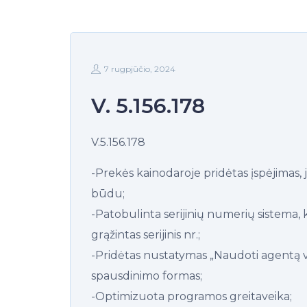
7 rugpjūčio, 2024
V. 5.156.178
V.5.156.178
-Prekės kainodaroje pridėtas įspėjimas,
būdu;
-Patobulinta serijinių numerių sistema,
grąžintas serijinis nr.;
-Pridėtas nustatymas „Naudoti agentą v
spausdinimo formas;
-Optimizuota programos greitaveika;