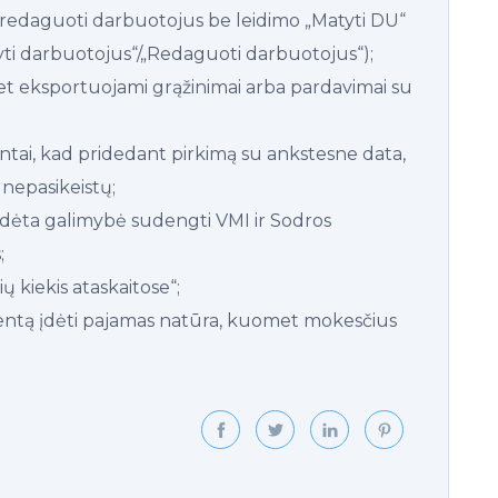
r redaguoti darbuotojus be leidimo „Matyti DU“
tyti darbuotojus“/„Redaguoti darbuotojus“);
t eksportuojami grąžinimai arba pardavimai su
tai, kad pridedant pirkimą su ankstesne data,
nepasikeistų;
ėta galimybė sudengti VMI ir Sodros
;
 kiekis ataskaitose“;
entą įdėti pajamas natūra, kuomet mokesčius