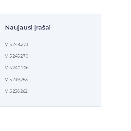
Naujausi įrašai
V. 5.249.273
V. 5.245.270
V. 5.240.266
V. 5.239.263
V. 5.236.262