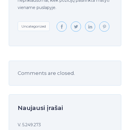
nepriklausomai, kiek pozicijų pasirinkta matyti
viename puslapyje.
Uncategorized
Comments are closed.
Naujausi įrašai
V. 5.249.273