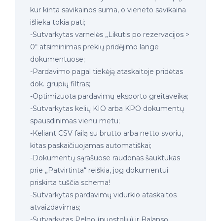
kur kinta savikainos suma, o vieneto savikaina
išlieka tokia pati;
-Sutvarkytas varnelės „Likutis po rezervacijos >
0“ atsiminimas prekių pridėjimo lange
dokumentuose;
-Pardavimo pagal tiekėją ataskaitoje pridėtas
dok. grupių filtras;
-Optimizuota pardavimų eksporto greitaveika;
-Sutvarkytas kelių KIO arba KPO dokumentų
spausdinimas vienu metu;
-Keliant CSV failą su brutto arba netto svoriu,
kitas paskaičiuojamas automatiškai;
-Dokumentų sąrašuose raudonas šauktukas
prie „Patvirtinta“ reiškia, jog dokumentui
priskirta tuščia schema!
-Sutvarkytas pardavimų vidurkio ataskaitos
atvaizdavimas;
-Sutvarkytas Pelno (nuostolių) ir Balanso