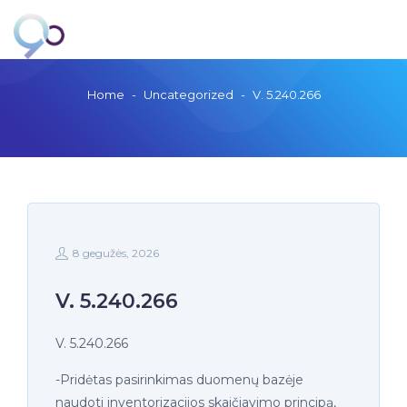
Home
-
Uncategorized
-
V. 5.240.266
8 gegužės, 2026
V. 5.240.266
V. 5.240.266
-Pridėtas pasirinkimas duomenų bazėje
naudoti inventorizacijos skaičiavimo principą,