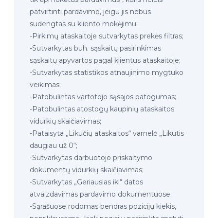
patvirtinti pardavimo, jeigu jis nebus
sudengtas su kliento mokėjimu;
-Pirkimų ataskaitoje sutvarkytas prekės filtras;
-Sutvarkytas buh. sąskaitų pasirinkimas
sąskaitų apyvartos pagal klientus ataskaitoje;
-Sutvarkytas statistikos atnaujinimo mygtuko
veikimas;
-Patobulintas vartotojo sąsajos patogumas;
-Patobulintas atostogų kaupinių ataskaitos
vidurkių skaičiavimas;
-Pataisyta „Likučių ataskaitos“ varnelė „Likutis
daugiau už 0“;
-Sutvarkytas darbuotojo priskaitymo
dokumentų vidurkių skaičiavimas;
-Sutvarkytas „Geriausias iki“ datos
atvaizdavimas pardavimo dokumentuose;
-Sąrašuose rodomas bendras pozicijų kiekis,