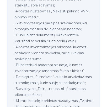
ataskaitų atvaizdavimas;
-Pridėtas nustatymas „Nekeisti pirkimo PVM
pirkimo metu“;
-Sutvarkytas ligos pašalpos skaičiavimas, kai
pirmoji/pirmosios dvi dienos yra nedarbo;
-Dubliuojant dokumentą iššoka lentelė
klausianti ar perskaičiuoti prekių kainą;
-Pridėtas inventorizacijos principas, kuomet
nesikeičia vieneto savikaina, tačiau keičiasi
savikainos suma;
-Buhalteriškai apdorota situacija, kuomet
inventorizacijoje randamas faktinis kiekis 0;
-Pataisytas „Sumokėta“ laukelio atvaizdavimas
su mokėjimais, kurie susiję su priskaitymais;
-Sutvarkytas „Pelno ir nuostolių“ ataskaitos
laikotarpio filtras;
-Kliento kortelėje pridėtas nustatymas „Tvirtinti
tik apmokėtus pardavimus“, kuris neleis